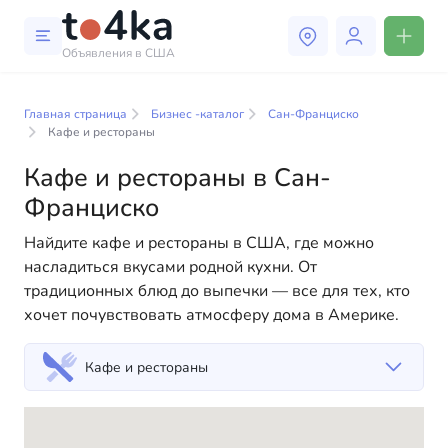
Объявления в США
Бизнес и услуги в Сан-
Франциско
Главная страница
Бизнес -каталог
Сан-Франциско
Кафе и рестораны
В нашем каталоге бизнес-услуг вы найдете широкий
Кафе и рестораны в Сан-
выбор компаний и специалистов, готовых помочь
Франциско
людям адаптироваться к жизни в США. Мы
предлагаем разнообразные решения как для
Найдите кафе и рестораны в США, где можно
физических, так и для юридических лиц, чтобы
насладиться вкусами родной кухни. От
сделать вашу жизнь в Америке более комфортной и
традиционных блюд до выпечки — все для тех, кто
удобной. От профессиональных консультаций до
хочет почувствовать атмосферу дома в Америке.
повседневной помощи — у нас есть всё
необходимое для успешного начала вашей новой
Кафе и рестораны
жизни в США