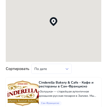
Сортировать
Cinderella Bakery & Cafe - Кафе и
рестораны в Сан-Франциско
«Золушка» — старейшая аутентичная
домашняя русская пекарня в Заливе. Мы
используем проверенные временем
Сан-Франциско
рецепты, передаваемые из поколения в