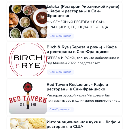
поколение, для нашей нежной выпечки,
Leleka (Ресторан Украинской кухни)
пикантных мясных пиро...
- Кафе и рестораны в Сан-
Франциско
МЫ СЕМЕЙНЫЙ РЕСТОРАН В САН-
ФРАНЦИСКО, ГДЕ ПОДАЮТ БЛЮДА
УКРАИНСКОЙ КУХНИ В СОВРЕМЕННОЙ
Сан-Франциско
ИНТЕРПРЕТАЦИИ. 🥟Лучшие пельмени
местного производства в Сан-Франциско
Birch & Rye (Береза ​​и рожь) - Кафе
🇺🇦Украинская еда с нуля 🏠Возьмите/
и рестораны в Сан-Франциско
пообедай...
БЕРЕЗА И РОЖЬ, только что добавленная в
гид Мишлен 2022, представляет
современную интерпретацию русской
Сан-Франциско
кухни. Мы предлагаем два дегустационных
меню: меню a la carte и отличный икорный
сервис. Наши де...
Red Tavern Restaurant - Кафе и
рестораны в Сан-Франциско
Ресторан русской кухни Мы хотели бы
пригласить вас в кулинарное приключение,
чтобы узнать, как восточноевропейская
Сан-Франциско
кухня Старого Света встречается с
современной американской кухней. Red
Tavern — это...
Интернациональная кухня. - Кафе и
рестораны в США