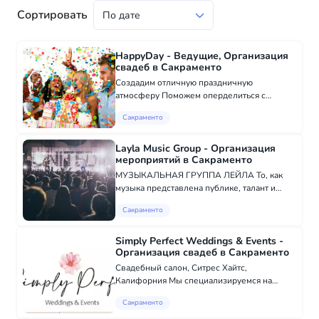
Сортировать
HappyDay - Ведущие, Организация
свадеб в Сакраменто
Создадим отличную праздничную
атмосферу Поможем оперделиться с
местом проведения Придумаем идею и
Сакраменто
проведем ваш праздник от и до, а вы и
гости получите массу незабываемых
впечатлений
Layla Music Group - Организация
мероприятий в Сакраменто
МУЗЫКАЛЬНАЯ ГРУППА ЛЕЙЛА То, как
музыка представлена публике, талант и
профессиональная манера музыкантов
Сакраменто
оставят неизгладимое положительное
впечатление у гостей и оставят у гостей
много теплых восп...
Simply Perfect Weddings & Events -
Организация свадеб в Сакраменто
Свадебный салон, Ситрес Хайтс,
Калифорния Мы специализируемся на
свадебном обслуживании, которое
Сакраменто
включает в себя: стулья кьявари,