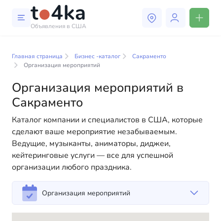
Объявления в США
Бизнес и услуги в
Сакраменто
Главная страница
Бизнес -каталог
Сакраменто
Организация мероприятий
В нашем каталоге бизнес-услуг вы найдете широкий
Организация мероприятий в
выбор компаний и специалистов, готовых помочь
Сакраменто
людям адаптироваться к жизни в США. Мы
предлагаем разнообразные решения как для
Каталог компании и специалистов в США, которые
физических, так и для юридических лиц, чтобы
сделают ваше мероприятие незабываемым.
сделать вашу жизнь в Америке более комфортной и
Ведущие, музыканты, аниматоры, диджеи,
удобной. От профессиональных консультаций до
кейтеринговые услуги — все для успешной
повседневной помощи — у нас есть всё
организации любого праздника.
необходимое для успешного начала вашей новой
жизни в США
Организация мероприятий