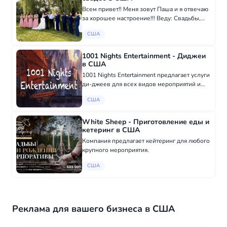
Всем привет!! Меня зовут Паша и я отвечаю
за хорошее настроение!!! Веду: Свадьбы,
Дни Рождения, Концерты и другие
США
праздники которые Вы отмечаете))!
https://www.partypasha.com 7864864622
1001 Nights Entertainment - Диджеи
в США
1001 Nights Entertainment предлагает услуги
ди-джеев для всех видов мероприятий и
шоу. У нас есть международные
США
музыкальные коллекции всемирно
известных певцов! 617-866-3214
White Sheep - Приготовление еды и
кетеринг в США
Компания предлагает кейтеринг для любого
крупного мероприятия.
США
Реклама для вашего бизнеса в США