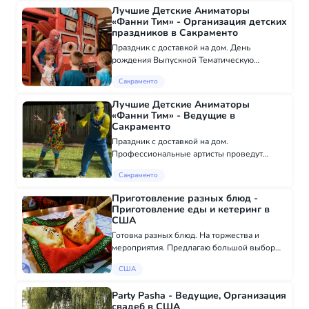
постельное белье, драпировку, колонны,
Лучшие Детские Аниматоры
арки, посуду, цве...
«Фанни Тим» - Организация детских
праздников в Сакраменто
Праздник с доставкой на дом. День
рождения Выпускной Тематическую
вечеринку Подбираем программы на
Сакраменто
возраст и по интересам Вашего ребёнка —
«Миньон и компания», «Почемучка и
Лучшие Детские Аниматоры
Бусинка», «Пати с Челов...
«Фанни Тим» - Ведущие в
Сакраменто
Праздник с доставкой на дом.
Профессиональные артисты проведут
мероприятие любой сложности для Ваших
Сакраменто
детей: День рождения Выпускной
Тематическую вечеринку Подбираем
Приготовление разных блюд -
программы на возраст и по...
Приготовление еды и кетеринг в
США
Готовка разных блюд. На торжества и
мероприятия. Предлагаю большой выбор
блюд. Приготовление блюд на дорогу Трак
США
драйверам.
Party Pasha - Ведущие, Организация
свадеб в США