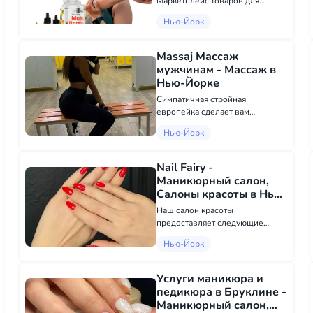
Маркетплейс товаров для
здоровья и путешествий. Платит
Нью-Йорк
клиентам за продвижение клуба.
Активный и пассивный доход
Massaj Массаж
мужчинам - Массаж в
Нью-Йорке
Симпатичная стройная
европейка сделает вам
незабываемый и
Нью-Йорк
расслабляющий массаж. Все
виды массажа. Очень дешево и
качественно . отвечаю только в
Nail Fairy -
телеграм nika3844
Маникюрный салон,
Салоны красоты в Нью-
Йорке
Наш салон красоты
предоставляет следующие
услуги: • Гель-маникюр. •
Нью-Йорк
Наращивание гелем. •
Пополнение гелем. • Гель-
педикюр Smart Gel. •
Услуги маникюра и
Ламинирование бровей и
педикюра в Бруклине -
ресниц. Наслаждайтесь
Маникюрный салон,
роскошным маникюром...