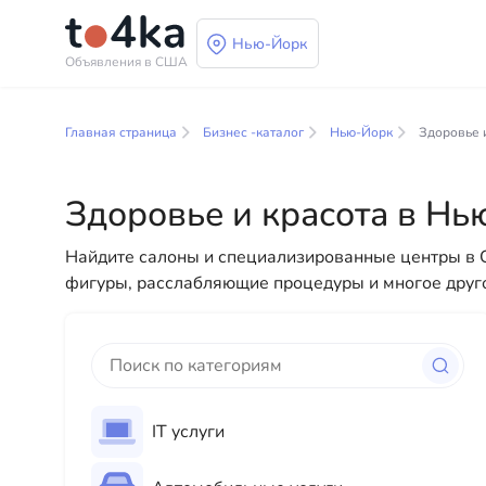
Нью-Йорк
Объявления в США
Бизнес и услуги в 
Главная страница
Бизнес -каталог
Нью-Йорк
Здоровье 
В нашем каталоге бизнес-услуг вы найдете широк
разнообразные решения как для физических, так и
Здоровье и красота в Н
профессиональных консультаций до повседневной
Найдите салоны и специализированные центры в С
фигуры, расслабляющие процедуры и многое друго
IT услуги