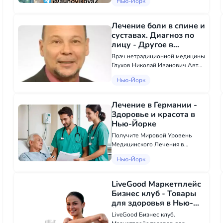
Нью-Йорк
трансформационную работу.
Онлайн. Сеанс длится 2 часа.
Telegram @aunovikova2 Работаю
Лечение боли в спине и
на уровне причин, из-за которых
суставах. Диагноз по
возникает...
лицу - Другое в
Красота и здоровье в
Врач нетрадиционной медицины
Нью-Йорке
Глухов Николай Иванович Автор
методики Торсионные
Нью-Йорк
приседания. Научу снимать боль
физиологическими движениями
тела. Это реально, убрать любую
Лечение в Германии -
боль в спине и суставах, за тр...
Здоровье и красота в
Нью-Йорке
Получите Мировой Уровень
Медицинского Лечения в
Германии Ищете первоклассную
Нью-Йорк
медицинскую помощь в
Германии? Я готова помочь вам
в этом! Я специализируюсь на
LiveGood Маркетплейс
организации комплексных
Бизнес клуб - Товары
медицинских плано...
для здоровья в Нью-
Йорке
LiveGood Бизнес клуб.