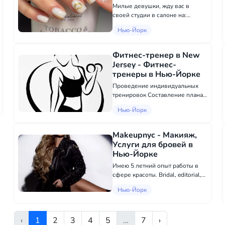
Педикюр в Нью-Йорке
Милые девушки, жду вас в
своей студии в салоне на:
🔸Маникюр с покрытием 55$
Нью-Йорк
🔸Наращивание гелем 90$
🔸Френч 15$ 🔸Педикюр 70$
Опыт 7 лет. Носка моей работы
Фитнес-тренер в New
+4 недели 💅🏼 Выполняю
Jersey - Фитнес-
работу БЫСТРО, КА...
тренеры в Нью-Йорке
Проведение индивидуальных
тренировок Составление плана
питания Снижение веса
Нью-Йорк
Поддержка и ведение клиента.
roketko@gmail.com
Makeupnyc - Макияж,
Услуги для бровей в
Нью-Йорке
Имею 5 летний опыт работы в
сфере красоты. Bridal, editorial,
fashion, glam make up на любой
Нью-Йорк
ваш вкус.
‹
1
2
3
4
5
…
7
›