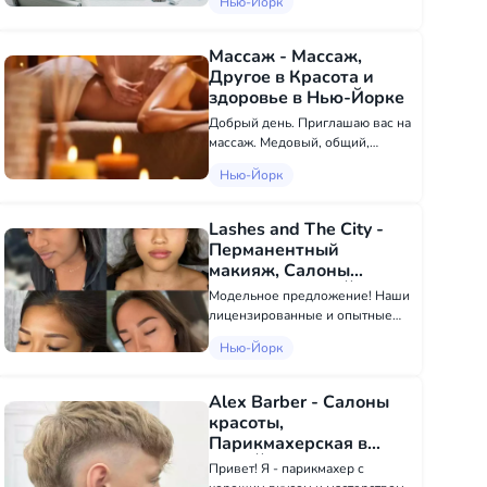
Нью-Йорк
психотерапевта и гипнолога.
Метод Довженко, НЛП техники,
Эриксоновский и классический
Массаж - Массаж,
гипноз и авторские методики.
Другое в Красота и
Результат...
здоровье в Нью-Йорке
Добрый день. Приглашаю вас на
массаж. Медовый, общий,
масляный, спортивный,
Нью-Йорк
баночный и другие . Работаю в
салоне красоты в Бруклине и на
Манхэттене. Я мужчина.
Lashes and The City -
Принимаю как мужчин так и
Перманентный
женщин. Лице...
макияж, Салоны
красоты в Нью-Йорке
Модельное предложение! Наши
лицензированные и опытные
техники предлагают постоянные
Нью-Йорк
порошковые брови, и нам
нужны модели, чтобы
продемонстрировать свои
Alex Barber - Салоны
навыки! Если вас интересует
красоты,
улучшение ваших бро...
Парикмахерская в
Нью-Йорке
Привет! Я - парикмахер с