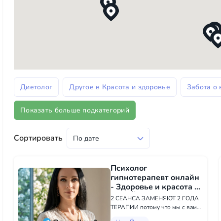
Диетолог
Другое в Красота и здоровье
Забота о 
Показать больше подкатегорий
Сортировать
Психолог
гипнотерапевт онлайн
- Здоровье и красота в
Нью-Йорке
2 СЕАНСА ЗАМЕНЯЮТ 2 ГОДА
ТЕРАПИИ потому что мы с вами
проводим глубокую