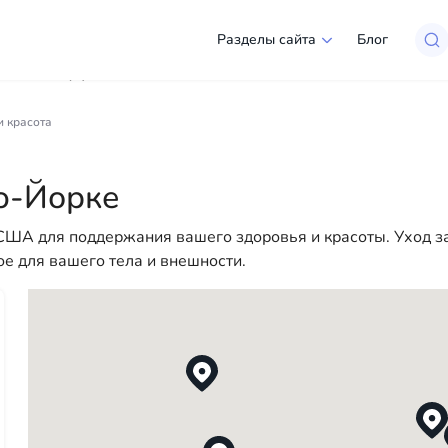
Разделы сайта
Блог
Нью-Йорке
и красота
ий выбор компаний и специалистов, готовых помочь людя
 для юридических лиц, чтобы сделать вашу жизнь в Амери
ью-Йорке
 помощи — у нас есть всё необходимое для успешного на
ША для поддержания вашего здоровья и красоты. Уход за
е для вашего тела и внешности.