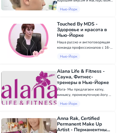
хорошим вкусом и мастерством,
и я готов создать для тебя
Нью-Йорк
прическу, которая будет
притягивать восхищенные
взгляды! Записывайся на прием
Touched By MDS -
ко мне и убедись в моих
Здоровье и красота в
способностях. И...
Нью-Йорке
Наша русско и англоговорящая
команда профессионалов с 16-
летним опытом рада поделиться
Нью-Йорк
с вами нашим индивидуальным
и уникальным подходом к
красоте и здоровью. Доктор
Alana Life & Fitness -
Ирина Эспинар, доктор
Сауна, Фитнес-
медицины, сп...
тренеры в Нью-Йорке
Йога- Мы предлагаем хатху,
виньясу, промежуточную йогу и
фьюжн-йогу. Барре- Используя
Нью-Йорк
движения, основанные на
балете, Barre лепит, укрепляет и
растягивает все ваше тело.
Anna Rak, Certified
Фунт- Тренировка POUND
Permanent Make Up
сочетае...
Artist - Перманентный