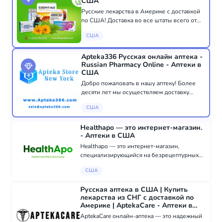
США
Русские лекарства в Америке с доставкой
по США! Доставка во все штаты всего от
$5, бесплатная при заказе от $69.
США
Регулярные акции, бонус для подписчиков
email-рассылки – купон на скидку 10%.
Копите б...
Apteka336 Русская онлайн аптека -
Russian Pharmacy Online - Аптеки в
США
Добро пожаловать в нашу аптеку! Более
десяти лет мы осуществляем доставку
нашей продукции по всей Америке и
США
Канаде. Наша аптека базирующаяся в Нью-
Йорке, обслужила более 100 000 клиентов.
Healthapo — это интернет-магазин.
Все заказы...
- Аптеки в США
Healthapo — это интернет-магазин,
специализирующийся на безрецептурных
лекарственных средствах, витаминах и
США
пищевых добавках, предоставляющий
клиентам доступ к проверенным продуктам
Русская аптека в США | Купить
и удобным варианта...
лекарства из СНГ с доставкой по
Америке | AptekaCare - Аптеки в
США
AptekaCare онлайн-аптека — это надежный