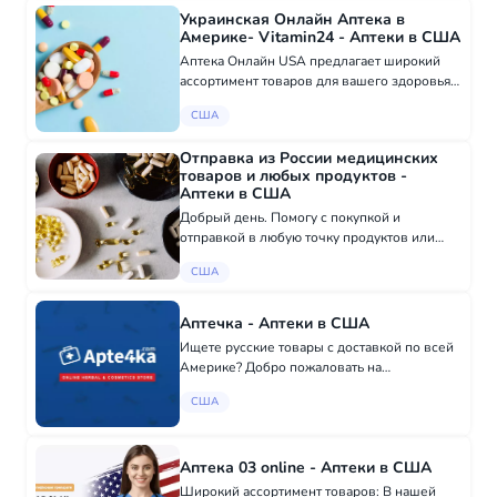
Франции, Испан...
Украинская Онлайн Аптека в
Америке- Vitamin24 - Аптеки в США
Аптека Онлайн USA предлагает широкий
ассортимент товаров для вашего здоровья и
комфорта с доставкой по всей Америке! На
США
нашем сайте вы найдете: - Медицинские
изделия: от бандажей и бинтов до масок и...
Отправка из России медицинских
товаров и любых продуктов -
Аптеки в США
Добрый день. Помогу с покупкой и
отправкой в любую точку продуктов или
медикаментов из России. Итоговую
США
стоимость обсуждаем и согласуем в момент
покупки и подготовки к отправке. Мой
телефон в России +...
Аптечка - Аптеки в США
Ищете русские товары с доставкой по всей
Америке? Добро пожаловать на
Apte4ka.com – ваш надежный интернет-
США
магазин с широким ассортиментом! Почему
выбирают нас? - Доставка по всей
территории США - Тол...
Аптека 03 online - Аптеки в США
Широкий ассортимент товаров: В нашей