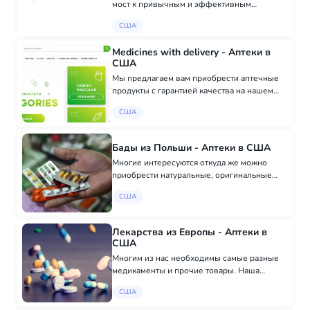
мост к привычным и эффективным
лекарственным средствам для
США
русскоязычных жителей США. Мы
понимаем, как важно иметь доступ к
Medicines with delivery - Аптеки в
знакомым с детства препаратам, и сде...
США
Мы предлагаем вам приобрести аптечные
продукты с гарантией качества на нашем
веб-сайте. Здесь вы найдете: - Лекарства
США
(таблетки, мази, капли) - Витамины и
диетические добавки - Средства личной
гигиены...
Бады из Польши - Аптеки в США
Многие интересуются откуда же можно
приобрести натуральные, оригинальные
витамины и бады для здоровья. Мы с
США
радостью сообщаем вам что у нас вы
можете приобрести все необходимое всего
лишь одним кликом...
Лекарства из Европы - Аптеки в
США
Многим из нас необходимы самые разные
медикаменты и прочие товары. Наша
платформа предоставляет вам возможность
США
заказать качественные рецептурные и
безрецептурные лекарства из Германии,