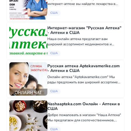
интернет-аптеке вы найдете лекарства в
наличии и под заказ. Комфорт и удобство: -
США
Круглосуточная работа: Наша аптека
работает 24/7 без очередей. - Минимальная
сум...
Интернет-магазин "Русская Аптека"
- Аптеки в США
Наша онлайн аптека предлагает вам
широкий ассортимент медикаментов и
лекарств без рецепта врача по доступным
США
ценам для покупателей из США. Все наши
товары сертифицированы и имеют
регистрационные удост...
Русская аптека Aptekavamerike.com
- Аптеки в США
Онлайн-аптека "Aptekavamerike.com" Мы
рады предложить вам широкий ассортимент
медикаментов от ведущих российских и
США
европейских производителей. Все наши
препараты сертифицированы и
соответствуют строг...
Nashaapteka.com Онлайн - Аптеки в
США
Добро пожаловать в магазин "Наша Аптека"
Мы предлагаем для соотечественников,
проживающих в США медикаменты и
США
медпрепараты, которые произведены в