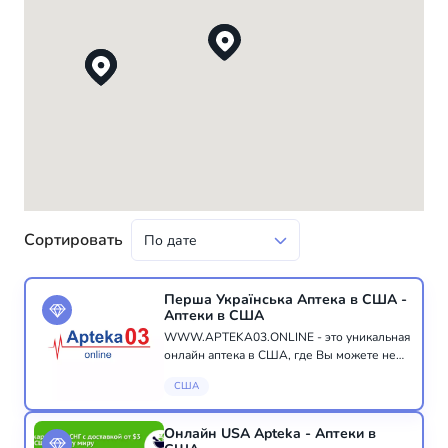
Сортировать
Перша Українська Аптека в США -
Аптеки в США
WWW.APTEKA03.ONLINE - это уникальная
онлайн аптека в США, где Вы можете не
только приобрести необходимые Вам
США
лекарства, витамины или аптечную
косметику, но и получить консультацию
квалифицированного п...
Онлайн USA Apteka - Аптеки в