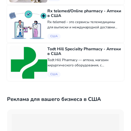
странах Европы и в Индии и не требующие
для приобрете...
Rx telemed/Online pharmacy - Аптеки
в США
Rx-telemed – это сервисы телемедицины
для выписки и международной доставки
Лекарственных средств. Как работает
США
сервис Онлайн-аптек? Размещая заказ в
Онлайн-аптеке, покупатель поручает, а Rx-
telemed п...
Todt Hill Specialty Pharmacy - Аптеки
в США
Todt Hill Pharmacy — аптека, магазин
хирургического оборудования, с
профессиональным подходом, доступным
США
ценам, гарантией качества, широким
ассортиментом лекарств, косметики,
медицинских товаров и нов...
Реклама для вашего бизнеса в США