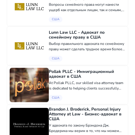
Вопросы семейного права могут нанести
ущерб как отдельным лицам, так и семьям,
особенно во время стресса или
США
неопределенности. Вопросы, такие как
развод, опека и планирование будущего,
часто кажутся п...
Lunn Law LLC - Адвокат по
семейному праву в США
Выбор правильного адвоката по семейному
праву может сделать трудное время более
управляемым. Вы заслуживаете
США
руководства, которое будет надежным,
поддерживающим и основанным на
реальном опыте. В Lunn...
Pollak PLLC - Иммиграционный
адвокат в США
At Pollak PLLC, our skilled visa attorney team
is dedicated to helping clients successfully
navigate the EB-5 visa process. We use our
США
experience and knowledge to guide you
through every requirement,...
Brandon J. Broderick, Personal Injury
Attorney at Law - Бизнес-адвокат в
США
У адвоката по закону Брэндона Дж.
Бродерика мы верим в то, что мы можем