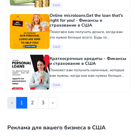
гостеприимства, недвижимости,
США
общественной инфраструктуры,
строительства, горнодобывающей
Online microloans.Get the loan that's
промышленности, нефти и газа, эне...
right for you! - Финансы и
страхование в США
Помогаем вам получить деньги, когда вам
это нужно больше всего. Будь то
медицинские счета, ремонт автомобиля или
США
просто нужны дополнительные наличные,
мы можем вам помочь. Начните за минуты,
Краткосрочные кредиты - Финансы
где бы вы...
и страхование в США
Поможет вам получить наличные, которые
вам нужны, когда они вам нужны больше
всего. Если у вас есть счета за медицинские
США
услуги, ремонт автомобиля или вам просто
нужны дополнительные деньги, Мы может...
‹
1
2
3
›
Реклама для вашего бизнеса в США