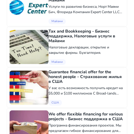
Майами
Услуги по развитию бизнеса, Норт Маями
Бич, Флорида Компания Expert Center LLC
оказывает консалтинговые услуги по
Майами
открытию и развитию бизнеса в США. Наша
цель - не просто помочь зарегистрировать...
Tax and Bookkeeping - Бизнес
поддержка, Налоговые услуги в
Майами
Налоговые декларации, открытие и
закрытие фирмы. Бухгалтерия.
Майами
Guarantee financial offer for the
honest people - Страхование жилья
в США
У вас есть возможность получить кредит на
$5,000 и $100 миллионов С Broad-lands
Finance вы можете иметь шанс получить
США
личный кредит и получить его на свой счет
уже на следующий рабочий день.
We offer flexible financing for various
Поздравля...
projects - Бизнес поддержка в США
Программа финансирования проектов. Мы
предлагаем гибкое финансирование для