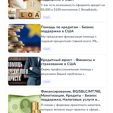
У вас есть возможность оформить кредит на
$5,000 и $100 миллионов С Broadlands
Finance у вас может быть возможность
США
получить личный кредит и иметь его
зачисленным на ваш счет уже на
Помощь по кредитам - Бизнес
следующий рабочий...
поддержка в США
Мы предлагаем финансовую помощь с
годовой процентной ставкой всего 3%,
полностью гарантированную и одобренную.
США
Если вы ищете надежную компанию,
которой можно доверять и которая
обеспечит вам быстрый с...
Кредитный юрист - Финансы и
страхование в США
Окажу профессиональную помощь с
решением Вашей проблемы с
задолженностью по кредитным картам. У
США
меня более 10 лет опыта и я дорожу своим
временем. В режиме онлайн могу
Финансирование, BG/SBLC/MT760,
предоставить бесплатную письменн...
Монетизация, Кредиты - Бизнес
поддержка, Налоговые услуги в
США
Я связан с фирмами проектного капитала,
которые активно ищут проекты в сфере