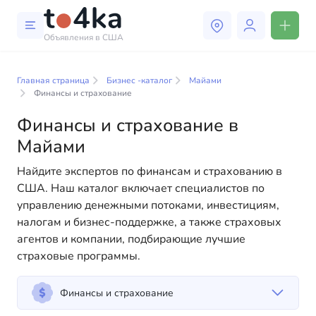
Объявления в США
Бизнес и услуги в Майами
Главная страница
Бизнес -каталог
Майами
В нашем каталоге бизнес-услуг вы найдете широкий
Финансы и страхование
выбор компаний и специалистов, готовых помочь
Финансы и страхование в
людям адаптироваться к жизни в США. Мы
предлагаем разнообразные решения как для
Майами
физических, так и для юридических лиц, чтобы
Найдите экспертов по финансам и страхованию в
сделать вашу жизнь в Америке более комфортной и
США. Наш каталог включает специалистов по
удобной. От профессиональных консультаций до
управлению денежными потоками, инвестициям,
повседневной помощи — у нас есть всё
налогам и бизнес-поддержке, а также страховых
необходимое для успешного начала вашей новой
агентов и компании, подбирающие лучшие
жизни в США
страховые программы.
Финансы и страхование