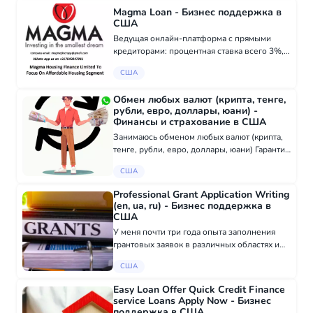
AI Yanabi Investment. М...
Magma Loan - Бизнес поддержка в
США
Ведущая онлайн-платформа с прямыми
кредиторами: процентная ставка всего 3%,
удобные сроки и легкие условия
США
погашения. Наши финансовые услуги
всегда были надежной опорой для бизнеса
Обмен любых валют (крипта, тенге,
по всему миру. Свя...
рубли, евро, доллары, юани) -
Финансы и страхование в США
Занимаюсь обменом любых валют (крипта,
тенге, рубли, евро, доллары, юани) Гарантия
100% Писать вацап (+7 977 183-30-15)
США
Professional Grant Application Writing
(en, ua, ru) - Бизнес поддержка в
США
У меня почти три года опыта заполнения
грантовых заявок в различных областях и
секторах, начиная от социальных и
США
культурных проектов до образовательных и
бизнес-инициатив. За это время я успешно
Easy Loan Offer Quick Credit Finance
подго...
service Loans Apply Now - Бизнес
поддержка в США