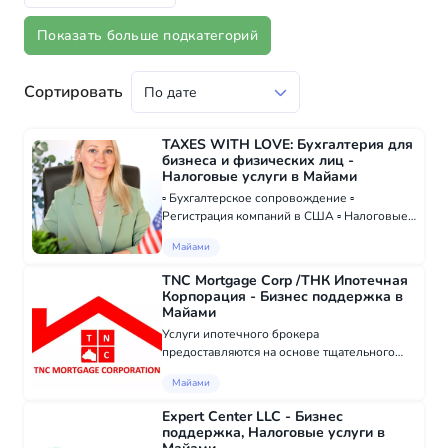
Показать больше подкатегорий
Сортировать
TAXES WITH LOVE: Бухгалтерия для
бизнеса и физических лиц -
Налоговые услуги в Майами
▫️ Бухгалтерское сопровождение ▫️
Регистрация компаний в США ▫️ Налоговые
декларации ▫️ Подача Annual Report, Sales
Майами
tax ▫️ Учёт доходов и расходов ▫️ Ведение
дебиторской и кредиторской
TNC Mortgage Corp /ТНК Ипотечная
задолженности ▫...
Корпорация - Бизнес поддержка в
Майами
Услуги ипотечного брокера
предоставляются на основе тщательного
анализа и оценки вашей уникальной
Майами
ситуации. TNC Mortgage Corporation
специализируется на индивидуальном
Expert Center LLC - Бизнес
обслуживании. Мы считаем, что ка...
поддержка, Налоговые услуги в