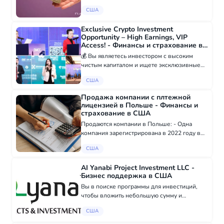
различных проектов, следуя обычным
США
строгим процедурам. Эта программа
финансирования позволяет клиенту
Exclusive Crypto Investment
насладиться низкой проц...
Opportunity – High Earnings, VIP
Access! - Финансы и страхование в
США
💰 Вы являетесь инвестором с высоким
чистым капиталом и ищете эксклюзивные
возможности в криптовалюте и Web3?
США
Присоединяйтесь к элитной сети ведущих
инвесторов криптовалют, трейдеров и
Продажа компании с плтежной
коллекционеров...
лицензией в Польше - Финансы и
страхование в США
Продаются компании в Польше: - Одна
компания зарегистрирована в 2022 году в
Варшаве (Польша) и имеет статус Mała
США
Instytucja Płatnicza (SPI), это компания с
платёжной лицензией. Компания не начала
AI Yanabi Project Investment LLC -
прям...
Бизнес поддержка в США
Вы в поиске программы для инвестиций,
чтобы вложить небольшую сумму и
получить высокий доход в кратчайшие
США
сроки? Вот ваш шанс заработать
дополнительный доход с 100% гарантией —