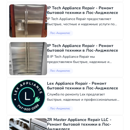
ваша стиральная машина издает громкий
треск, или ваш конд...
IP Tech Appliance Repair - Ремонт
бытовой техники в Лос-Анджелесе
IP Tech Appliance Repair предоставляет
быстрые, честные и надежные услуги по
ремонту бытовой и коммерческой техники в
Лос-Анджелес
Шерман-Оакс, Энчино, Сан-Фернандо-
Вэлли и Западном Лос-Анджелесе. Наша
команда сп...
IP Tech Appliance Repair - Ремонт
бытовой техники в Лос-Анджелесе
В IP Tech Appliance Repair мы
предоставляем быстрые, надежные и
профессиональные услуги по ремонту всех
Лос-Анджелес
ваших крупных бытовых и коммерческих
приборов. Расположенные в Шерман-Оксе,
мы с гордостью обслу...
Lex Appliance Repair - Ремонт
бытовой техники в Лос-Анджелесе
Служба по ремонту Lex предлагает
быстрые, надежные и профессиональные
услуги по ремонту бытовой техники в
Лос-Анджелес
Шерман Оукс, Энсино, Тарзана и
окрестностях. Мы специализируемся на
ZR Master Appliance Repair LLC -
ремонте холодильников, суш...
Ремонт бытовой техники в Лос-
Анджелесе