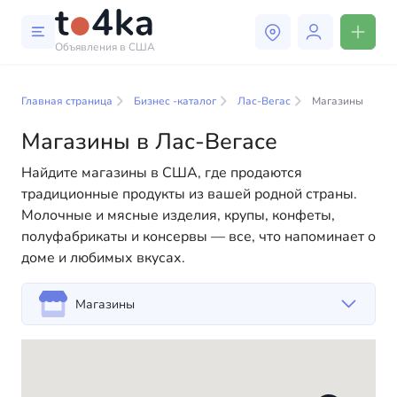
Объявления в США
Бизнес и услуги в Лас-
Вегасе
Главная страница
Бизнес -каталог
Лас-Вегас
Магазины
Магазины в Лас-Вегасе
В нашем каталоге бизнес-услуг вы найдете широкий
выбор компаний и специалистов, готовых помочь
Найдите магазины в США, где продаются
людям адаптироваться к жизни в США. Мы
традиционные продукты из вашей родной страны.
предлагаем разнообразные решения как для
Молочные и мясные изделия, крупы, конфеты,
физических, так и для юридических лиц, чтобы
полуфабрикаты и консервы — все, что напоминает о
сделать вашу жизнь в Америке более комфортной и
доме и любимых вкусах.
удобной. От профессиональных консультаций до
повседневной помощи — у нас есть всё
Магазины
необходимое для успешного начала вашей новой
жизни в США