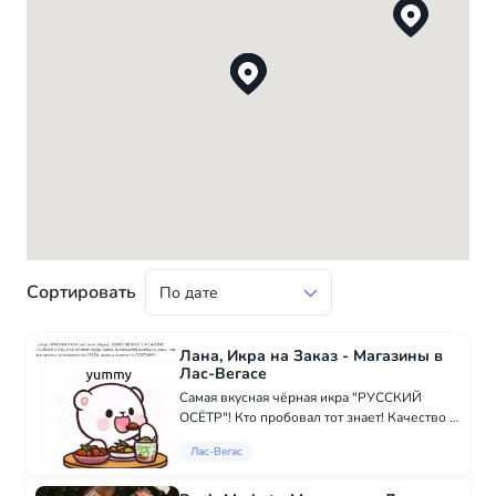
Сортировать
Лана, Икра на Заказ - Магазины в
Лас-Вегасе
Самая вкусная чёрная икра "РУССКИЙ
ОСЁТР"! Кто пробовал тот знает! Качество и
вкус премиум, зерно крупное - 3.2мм.
Лас-Вегас
Кроме этого: Икра Нерки; Икра Кеты;
Очерная премиум; Черная Паддлфиш;