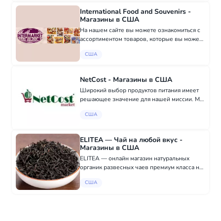
Регистрируйтесь и покупайте. Здесь много
скидок и акций. Пром...
International Food and Souvenirs -
Магазины в США
На нашем сайте вы можете ознакомиться с
ассортиментом товаров, которые вы можете
купить в нашем магазине. Мы перевозим
США
широкий ассортимент товаров из России и
Украины, а также некоторые товары из
Бел...
NetCost - Магазины в США
Широкий выбор продуктов питания имеет
решающее значение для нашей миссии. Мы
стремимся хранить все продукты,
США
характерные для международного
продовольственного рынка, чтобы вы
могли найти именно то, ч...
ELITEA — Чай на любой вкус -
Магазины в США
ELITEA — онлайн магазин натуральных
органик развесных чаев премиум класса на
любой вкус. Разные сорта чёрного,
США
зелёного чая, а также с различными
ягодными, фруктовыми, цветочными
превосходными сочета...