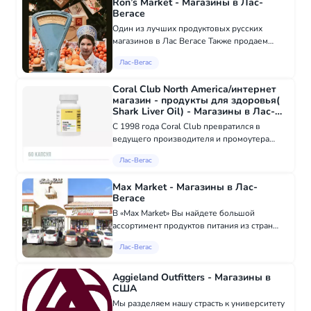
Салмон Локс;...
Ron’s Market - Магазины в Лас-
Вегасе
Один из лучших продуктовых русских
магазинов в Лас Вегасе Также продаем
слабый алкоголь(вино и пиво). Ron's Market
Лас-Вегас
Eastern European Meat & Deli
специализируется на восточноевропейских,
Coral Club North America/интернет
средиземномо...
магазин - продукты для здоровья(
Shark Liver Oil) - Магазины в Лас-
Вегасе
С 1998 года Coral Club превратился в
ведущего производителя и промоутера
товаров для здорового образа жизни.
Лас-Вегас
ознакомьтесь с сайтом компании и вы
увидите как много полезных продуктов вы
Max Market - Магазины в Лас-
найдёте у нас...
Вегасе
В «Max Market» Вы найдете большой
ассортимент продуктов питания из стран
Европы и России: сыры, мясные изделия,
Лас-Вегас
выпечка, деликатесы, алкоголь и
различные сувениры. Также имеется
хороший выбор...
Aggieland Outfitters - Магазины в
США
Мы разделяем нашу страсть к университету