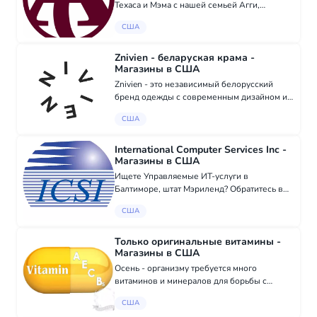
Техаса и Мэма с нашей семьей Агги,
предоставляя им лучшую одежду и подарки
США
Техаса и Мэма. От платьев, футболок, поло и
кепок до принадлежностей для пикника,
оф...
Znivien - беларуская крама -
Магазины в США
Znivien - это независимый белорусский
бренд одежды с современным дизайном и
национальной идентичностью. Мы
США
доставляем заказы по всей территории
США. В ассортименте - футболки, худи,
сумки и аксессуар...
International Computer Services Inc -
Магазины в США
Ищете Управляемые ИТ-услуги в
Балтиморе, штат Мэриленд? Обратитесь в
International Computer Services, Inc. (ICSI) за
США
надежными решениями, адаптированными
под ваши потребности. Для получения
дополнител...
Только оригинальные витамины -
Магазины в США
Осень - организму требуется много
витаминов и минералов для борьбы с
информацией. Все это и многое другое вы
США
можете найти в этом магазине.