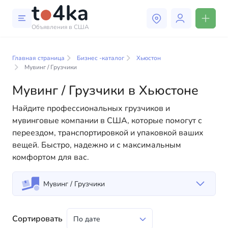
Объявления в США
Бизнес и услуги в Хьюстоне
Главная страница
Бизнес -каталог
Хьюстон
В нашем каталоге бизнес-услуг вы найдете широкий
Мувинг / Грузчики
выбор компаний и специалистов, готовых помочь
Мувинг / Грузчики в Хьюстоне
людям адаптироваться к жизни в США. Мы
предлагаем разнообразные решения как для
Найдите профессиональных грузчиков и
физических, так и для юридических лиц, чтобы
мувинговые компании в США, которые помогут с
сделать вашу жизнь в Америке более комфортной и
переездом, транспортировкой и упаковкой ваших
удобной. От профессиональных консультаций до
вещей. Быстро, надежно и с максимальным
повседневной помощи — у нас есть всё
комфортом для вас.
необходимое для успешного начала вашей новой
жизни в США
Мувинг / Грузчики
Сортировать