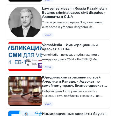
сочувствие и юридическую экспертизу.
Наши преданные адвокаты
Lawyer services in Russia Kazakhstan
специализируются на личных т...
Belarus criminal cases civil disputes -
Адвокаты в США
Услуги уголовного права Представление
интересов в уголовных судебных
процессах. Правовая помощь во время
США
полицейских расследований и допросов.
Слушания по поручительству и заявления о
VernoMedia - Иммиграционный
предварительно...
адвокат в США
VernoMedia - помощь с публикациями в
международных СМИ и Ру СМИ 🤝Мы
полностью закрываем один из критериев
США
USCIS для получения визы, а именно
Evidence of published material about you in
Юридические страховки по всей
professional...
Америке и Канаде. - Адвокат по
семейному праву, Бизнес-адвокат в
США
Добрый день! Если у вас или у ваших
знакомых есть проблемы с законом, не
стесняйтесь обращаться к нам. Наши
США
юридические фирмы открыты и готовы
помочь в Соединенных Штатах и ​​Канаде. ⚖️
Иммиграционные адвокаты Skylex -
Развод?...