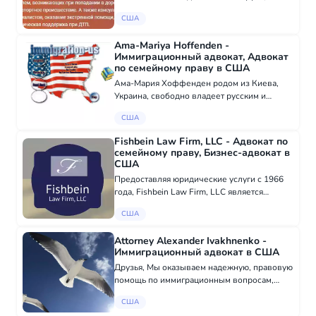
сами не столкнутся с этим! DTP America
США
абcолютно бесплатно поможет разобраться
со всеми проблемами после аварии! Попали
Ama-Mariya Hoffenden -
в...
Иммиграционный адвокат, Адвокат
по семейному праву в США
Ама-Мария Хоффенден родом из Киева,
Украина, свободно владеет русским и
украинским языками. В Адвокатской
США
конторе Амы Марии Хоффенден мы имеем
многолетний опыт оказания помощи
Fishbein Law Firm, LLC - Адвокат по
просителям убежища в по...
семейному праву, Бизнес-адвокат в
США
Предоставляя юридические услуги с 1966
года, Fishbein Law Firm, LLC является
юридической фирмой общей практики
США
Коннектикута. Автокатастрофы •
Банкротство Бизнес-структуры • Закон о
Attorney Alexander Ivakhnenko -
старейшинах...
Иммиграционный адвокат в США
Друзья, Мы оказываем надежную, правовую
помощь по иммиграционным вопросам,
подготовке на интервью по наличию
США
достоверного страха на убежище,