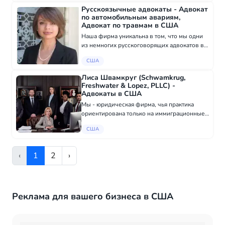
анализируем основания на убежище в
Русскоязычные адвокаты - Адвокат
США, подаем документы,...
по автомобильным авариям,
Адвокат по травмам в США
Наша фирма уникальна в том, что мы одни
из немногих русскоговорящих адвокатов в
Лос Анджелесе, специализирующихся на
США
авариях, травмах и несчастных случаях в
быту, которым действительно
Лиса Швамкруг (Schwamkrug,
небезразлична с...
Freshwater & Lopez, PLLC) -
Адвокаты в США
Мы - юридическая фирма, чья практика
ориентирована только на иммиграционные
вопросы. Мы представляем интересы
США
клиентов в различных иммиграционных
вопросах, от семейной иммиграции до
защиты от депорта...
‹
1
2
›
Реклама для вашего бизнеса в США