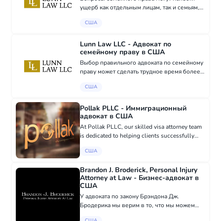
ущерб как отдельным лицам, так и семьям,
особенно во время стресса или
США
неопределенности. Вопросы, такие как
развод, опека и планирование будущего,
часто кажутся п...
Lunn Law LLC - Адвокат по
семейному праву в США
Выбор правильного адвоката по семейному
праву может сделать трудное время более
управляемым. Вы заслуживаете
США
руководства, которое будет надежным,
поддерживающим и основанным на
реальном опыте. В Lunn...
Pollak PLLC - Иммиграционный
адвокат в США
At Pollak PLLC, our skilled visa attorney team
is dedicated to helping clients successfully
navigate the EB-5 visa process. We use our
США
experience and knowledge to guide you
through every requirement,...
Brandon J. Broderick, Personal Injury
Attorney at Law - Бизнес-адвокат в
США
У адвоката по закону Брэндона Дж.
Бродерика мы верим в то, что мы можем
помочь и поддержать пострадавших через
США