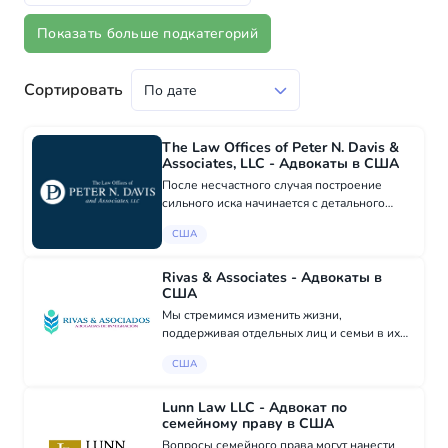
Показать больше подкатегорий
Сортировать
The Law Offices of Peter N. Davis &
Associates, LLC - Адвокаты в США
После несчастного случая построение
сильного иска начинается с детального
расследования, тщательного изучения всех
США
доказательств и ясной оценки, как ваши
травмы влияют на повседневную жизнь. В
юридиче...
Rivas & Associates - Адвокаты в
США
Мы стремимся изменить жизни,
поддерживая отдельных лиц и семьи в их
иммиграционном пути. Наша команда
США
помогает с петициями на основе семьи,
VAWA, T-визами, U-визами, убежищем,
защитой от депортации, к...
Lunn Law LLC - Адвокат по
семейному праву в США
Вопросы семейного права могут нанести