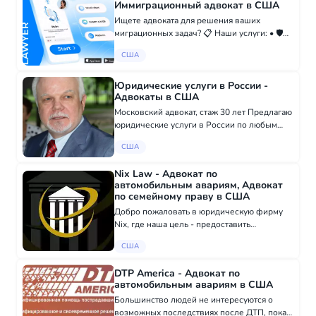
Иммиграционный адвокат в США
Ищете адвоката для решения ваших
миграционных задач? 📋 Наши услуги: • 🛡
Политическое убежище - от детеншена до
США
гринкарты • ⚖ Апелляции и ускорение
процессов (Mandamus) • 👨‍👩‍👧
Воссоединение се...
Юридические услуги в России -
Адвокаты в США
Московский адвокат, стаж 30 лет Предлагаю
юридические услуги в России по любым
вопросам, в том числе: - подготовка текстов
США
доверенностей; - все вопросы по
наследству; - взыскание долгов; - развод,
Nix Law - Адвокат по
раз...
автомобильным авариям, Адвокат
по семейному праву в США
Добро пожаловать в юридическую фирму
Nix, где наша цель - предоставить
экспертное юридическое
США
представительство с персональным
подходом. Расположенная в самом центре
DTP America - Адвокат по
города, наша фирма специализируетс...
автомобильным авариям в США
Большинство людей не интересуются о
возможных последствиях после ДТП, пока