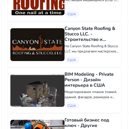
поставщик выдающихся услуг по
кровельным работам в
Бедфорде и Челмсфорде, штат
США
Массачусетс, посвятивший себя
достижению высокого качества
работы и удовлетворению
Canyon State Roofing &
клиентов. С...
Stucco LLC. -
Строительство и
ремонт в США
На Canyon State Roofing & Stucco
LLC мы предлагаем мастерское
искусство с непоколебимой
США
честностью Мы предоставляем
полный спектр услуг по
коммерческой кровле, включая
BIM Modeling - Private
металлическую, однослойную,
Person - Дизайн
пок...
интерьера в США
Моделирование планов этажей,
зданий, фасадов, размеров и
рендеринг в цветах в
США
соответствии с вашим облаком
точек из 3D-сканеров. В
программе Revit Autodesk. Я
Готовый бизнес под
принимаю файлы от вас в
ключ - Другие
различных формат...