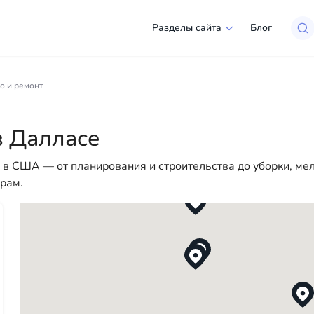
Разделы сайта
Блог
алласе
о и ремонт
ий выбор компаний и специалистов, готовых помочь людя
 для юридических лиц, чтобы сделать вашу жизнь в Амери
в Далласе
 помощи — у нас есть всё необходимое для успешного на
в США — от планирования и строительства до уборки, мелк
ерам.