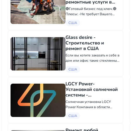
ремонтные услуги в
США
🔴Готовый бизнес под ключ.🔴
Плюсы: -Не требует Вашего
постоянного участия -Вход: от
США
$50,000 (со всеми затратами под
ключ) -Окупаемость: 6-8
месяцев -Пассивный доход
Glass desire -
$3,000-4,000 каждый месяц
Строительство и
(после...
ремонт в США
Если вы хотите заказать к себе в
дом или офис такие стеклянные
изделия как: • стеклянные двери
США
• стеклянные перегородки •
стеклянные перила и
ограждения • душевые
LGCY Power-
перегородки • перегородки на
Установкой солнечной
ванну...
системы -
Строительство и
Солнечная установка LGCY
ремонт в США
Power Компания в области
энергетики Солнечная
США
энергетическая система☀️
Возьмите под контроль
растущие затраты на
Ремонт любой