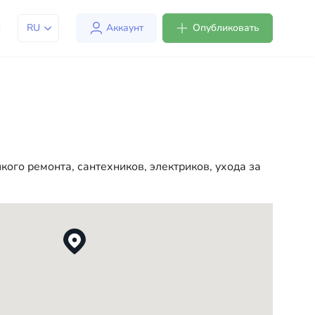
RU
Аккаунт
Опубликовать
м адаптироваться к жизни в США. Мы предлагаем
ке более комфортной и удобной. От
чала вашей новой жизни в США
ого ремонта, сантехников, электриков, ухода за