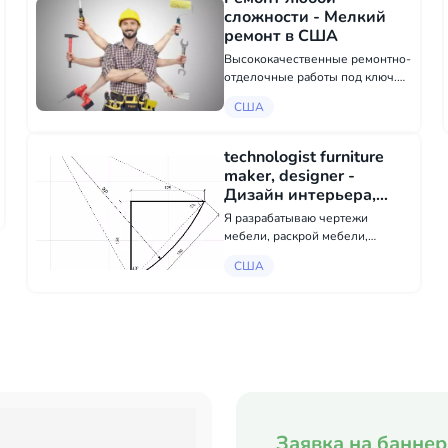
электроэнергию и получите
сложности - Мелкий
индивидуальный дизайн
ремонт в США
солнечной п...
Высококачественные ремонтно-
отделочные работы под ключ.
Наш русско- и англоговорящий
США
персонал всегда поможет вам с
выбором материалов и
обеспечит высокий уровень
technologist furniture
услуг в максимально короткие
maker, designer -
сроки....
Дизайн интерьера,
Подрядчики в США
Я разрабатываю чертежи
мебели, раскрой мебели,
визуализацию мебели,
США
подробно прорабатываю
процесс производства мебели
Заявка на банне