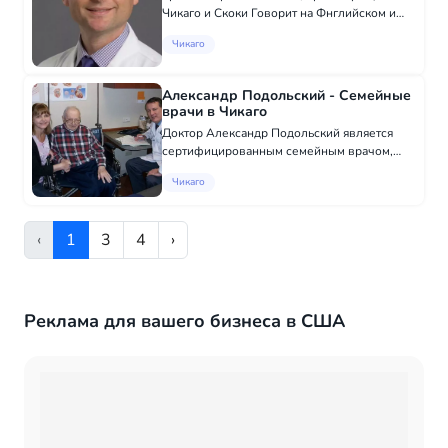
Чикаго и Скоки Говорит на Фнглийском и
Русском языках. Он специализируется на:
Чикаго
Недержание мочи у женщин и тазовое
пролап Уродинамическое тестировани
Стимуляция к...
Александр Подольский - Семейные
врачи в Чикаго
Доктор Александр Подольский является
сертифицированным семейным врачом,
который работает с пациентами всех
Чикаго
возрастов в районе Либертивилля и Лейк-
Каунти. В том числе с теми, кто говорит по
украинск...
‹
1
3
4
›
Реклама для вашего бизнеса в США