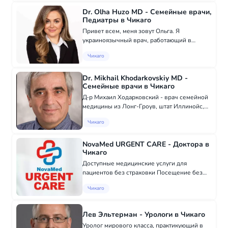
плода. Действующий сотрудник сети
Dr. Olha Huzo MD - Семейные врачи,
госпиталей....
Педиатры в Чикаго
Привет всем, меня зовут Ольга. Я
украиноязычный врач, работающий в
Чикаго. С удовольствием готова помочь
Чикаго
вам, от маленьких до взрослых (семейная
медицина). Звоните по номеру для более
подробной информ...
Dr. Mikhail Khodarkovskiy MD -
Семейные врачи в Чикаго
Д-р Михаил Ходарковский - врач семейной
медицины из Лонг-Гроув, штат Иллинойс,
он связан с несколькими больницами в этом
Чикаго
районе. Практикует более 20 лет.
Клинические интересы: Подростковая
медицина,...
NovaMed URGENT CARE - Доктора в
Чикаго
Доступные медицинские услуги для
пациентов без страховки Посещение без
предварительной записи; Первичная
Чикаго
неотложная медицинская помощь для детей
и взрослых; Общее медицинское
обследование для детей и...
Лев Эльтерман - Урологи в Чикаго
Уролог мирового класса, практикующий в