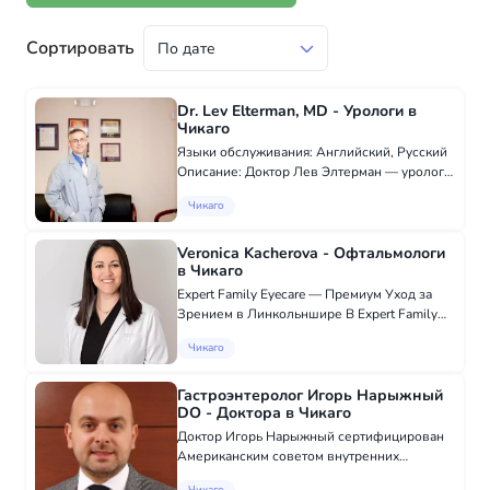
Сортировать
Dr. Lev Elterman, MD - Урологи в
Чикаго
Языки обслуживания: Английский, Русский
Описание: Доктор Лев Элтерман — уролог
мирового класса, практикующий в Чикаго и
Чикаго
Скоки. Он является заведующим
отделением урологии в Weiss Memorial
Hospital и с...
Veronica Kacherova - Офтальмологи
в Чикаго
Expert Family Eyecare — Премиум Уход за
Зрением в Линкольншире В Expert Family
Eyecare мы предоставляем обширный
Чикаго
спектр услуг для всей семьи, включая детей:
- Управление Сухостью Глаз: Мы помогаем
с...
Гастроэнтеролог Игорь Нарыжный
DO - Доктора в Чикаго
Доктор Игорь Нарыжный сертифицирован
Американским советом внутренних
болезней в гастроэнтерологии. Он