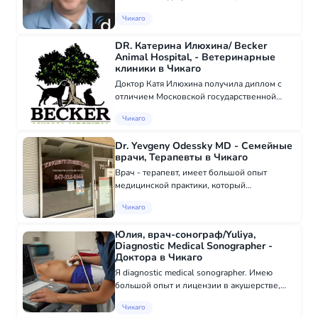
Иллинойс Знает Polish, Russian, English
Чикаго
СПЕЦИАЛЬНОСТЬ: Семейная медицина.
Врачи семейной медицины — это врачи
DR. Катерина Илюхина/ Becker
первичной медико-сан...
Animal Hospital, - Ветеринарные
клиники в Чикаго
Доктор Катя Илюхина получила диплом с
отличием Московской государственной
академии. Работала в Москве в
Чикаго
реферальном центре. После переезда в
Соединенные Штаты она в течение 10 лет
Dr. Yevgeny Odessky MD - Семейные
занималась частной п...
врачи, Терапевты в Чикаго
Врач - терапевт, имеет большой опыт
медицинской практики, который
специализируется на семейной медицине
Чикаго
Получил медицинскую степень Минского
медицинского института, Беларусь, в 1974
Юлия, врач-сонограф/Yuliya,
году. Он работает...
Diagnostic Medical Sonographer -
Доктора в Чикаго
Я diagnostic medical sonographer. Имею
большой опыт и лицензии в акушерстве,
гинекологии, органов брюшной полости и
Чикаго
щитовидной железы. Также делаю 3D УЗИ