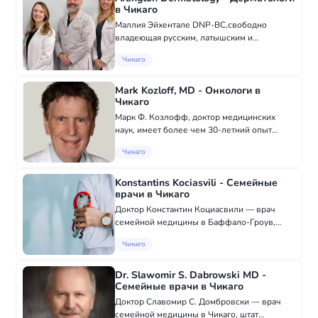
в Чикаго
Маллия Эйхентале DNP-BC,свободно
владеющая русским, латышским и
английским языками, сотрудница данной
Чикаго
клиники. Кристофер Ривард M.D., M.P.H.-
Испанский – продвинутый, итальянский –
средний Майкл Бухал...
Mark Kozloff, MD - Онкологи в
Чикаго
Марк Ф. Козлофф, доктор медицинских
наук, имеет более чем 30-летний опыт
лечения многих видов рака у взрослых,
Чикаго
является одним из ведущих специалистов
по раковым заболеваниям в стране и
известный иссле...
Konstantins Kociasvili - Семейные
врачи в Чикаго
Доктор Константин Коциасвили — врач
семейной медицины в Баффало-Гроув,
штат Иллинойс, работает в нескольких
Чикаго
больницах в этом районе, включая
Community First Medical Center и
Мемориальную больницу ProH...
Dr. Slawomir S. Dabrowski MD -
Семейные врачи в Чикаго
Доктор Славомир С. Домбровски — врач
семейной медицины в Чикаго, штат