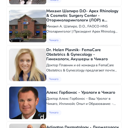
Чикаго
специализируется на диагностике и
лечении различных заболеваний
Михаил Шапиро D.O- Apex Rhinology
желудочно-кишечного тракта, включа...
& Cosmetic Surgery Center -
Оториноларингологи (ЛОР) в
Чикаго
Михаил А. Шапиро, D.O., FAOCO-HNS
Отоларинголог | Президент Apex Rhinology
& Cosmetic Surgery Center | Президент
Чикаго
Medical Arts Unlimited Corporation Наша
клиника была основана с идеей, что
Dr. Helen Plavnik- FemaCare
истинная...
Obstetrics & Gynecology -
Гинекологи, Акушеры в Чикаго
Доктор Плавник и её команда в FemaCare
Obstetrics & Gynecology предлагают почти
тридцатилетний опыт в предоставлении
Чикаго
первоклассной, персонализированной
помощи женщинам. Каждый пациент
получает индивид...
Алекс Горбонос - Урологи в Чикаго
Доктор Алекс Горбонос – Ваш Уролог в
Чикаго, Иллинойс Опыт и Образование: -
Медицинская степень: Медицинский
Чикаго
колледж Альберта Эйнштейна - Практика:
около 20 лет - Работа в больницах: Gottlieb
Memoria...
Arlington Dermatology - Дерматологи