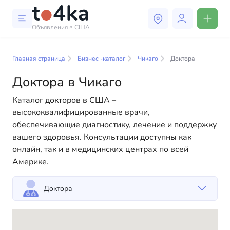
Объявления в США
Бизнес и услуги в Чикаго
Главная страница
Бизнес -каталог
Чикаго
Доктора
В нашем каталоге бизнес-услуг вы найдете широкий
выбор компаний и специалистов, готовых помочь
Доктора в Чикаго
людям адаптироваться к жизни в США. Мы
Каталог докторов в США –
предлагаем разнообразные решения как для
высококвалифицированные врачи,
физических, так и для юридических лиц, чтобы
обеспечивающие диагностику, лечение и поддержку
сделать вашу жизнь в Америке более комфортной и
вашего здоровья. Консультации доступны как
удобной. От профессиональных консультаций до
онлайн, так и в медицинских центрах по всей
повседневной помощи — у нас есть всё
Америке.
необходимое для успешного начала вашей новой
жизни в США
Доктора