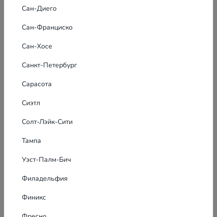
Сан-Диего
Сан-Франциско
Сан-Хосе
Санкт-Петербург
Сарасота
Сиэтл
Солт-Лэйк-Сити
Тампа
Уэст-Палм-Бич
Заявка на баннерную рекламу
Филадельфия
Интересует большой охват в котором заметят именно
Финикс
Вас? Свяжитесь с нами для разработки уникальной
рекламной кампании, которую создадут наши
Фресно