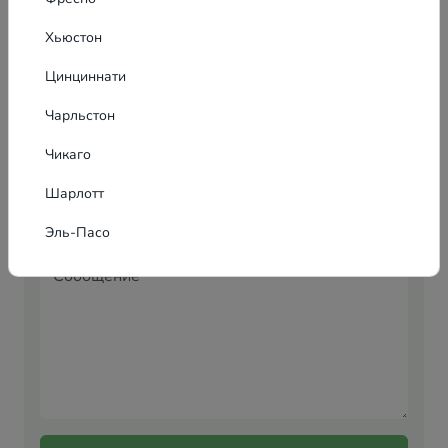
профессиональные дизайнеры и менеджеры по
баннерной рекламе.
Хьюстон
Цинциннати
Чарльстон
Чикаго
Шарлотт
Эль-Пасо