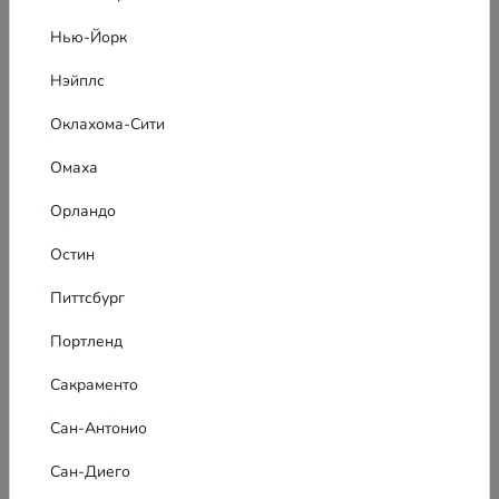
Performance - Другие услуги в США
ISO 50001 Сертификация в Техасе
Нью-Йорк
позволяет организациям реализовать
структурированную Систему управления
Нэйплс
США
энергией, которая фокусируется на
мониторинге, контроле и улучшении
Реклама для вашего бизнеса в США
Оклахома-Сити
энергетической производитель...
Омаха
Орландо
Остин
Питтсбург
Портленд
Сакраменто
Сан-Антонио
Сан-Диего