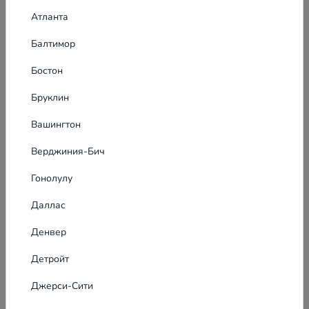
Атланта
Балтимор
Бостон
Бруклин
Naturalzona Naturalzona
Вашингтон
Верджиния-Бич
Показать почту
Гонолулу
Показать телефон
Даллас
Денвер
Похожие объявления
6
Детройт
Джерси-Сити
ЭЛИОРА СОРЕН Личный
консультант для сложных ситуаций