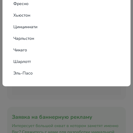
Фресно
Хьюстон
Цинциннати
Чарльстон
Чикаго
Шарлотт
Эль-Пасо
Заявка на баннерную рекламу
Интересует большой охват в котором заметят именно
Вас? Свяжитесь с нами для разработки уникальной