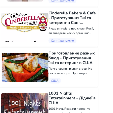
Сан-Франциско
радістю допоможу! Ваші
уподобання та побажання
завжди вітаються й
Cinderella Bakery & Cafe
враховуються. Я пропоную
- Приготування їжі та
унікальні декорації д...
кетеринг в Сан-
Франциско
Якщо ви мрієте про смаки Росії,
ви знайдете чесну домашню
випічку в кав'ярні та бекері
Сан-Франциско
Cinderella. Якщо ви ніколи
раніше не пробували російську
кухню, вас чекає смачний
Приготовление разных
сюрприз. Доставка. Не
блюд - Приготування
вдається...
їжі та кетеринг в США
Приготування різних страв. На
свята та заходи. Пропоную
великий вибір страв.
США
Приготування страв для водіїв
Трак на шлях.
1001 Nights
Entertainment - Діджеї в
США
1001 Ночь Розваги пропонує