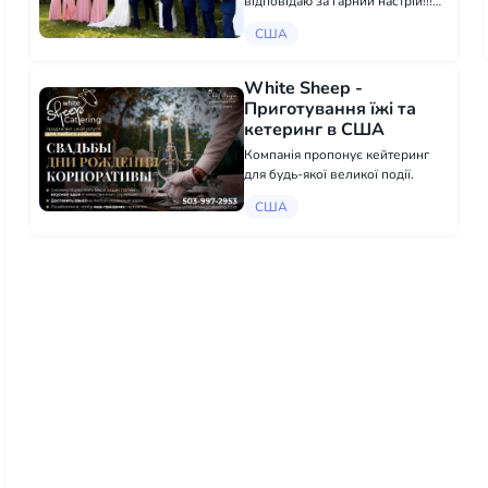
відповідаю за гарний настрій!!!
Проводжу: Весілля, Дні
США
Народження, Концерти та інші
свята, які ви відзначаєте))!
https://www.partypasha.com
White Sheep -
7864864622
Приготування їжі та
кетеринг в США
Компанія пропонує кейтеринг
для будь-якої великої події.
США