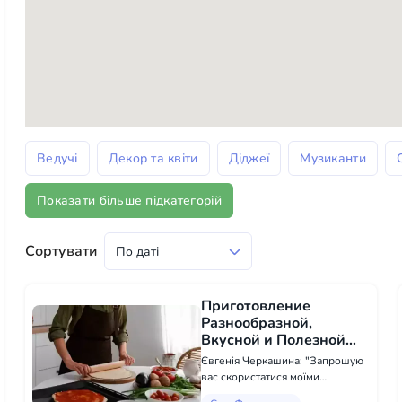
Ведучі
Декор та квіти
Діджеї
Музиканти
Показати більше підкатегорій
Сортувати
Приготовление
Разнообразной,
Вкусной и Полезной
Еды - Приготування їжі
Євгенія Черкашина: "Запрошую
та кетеринг в Сан-
вас скористатися моїми
Франциско
послугами з приготування