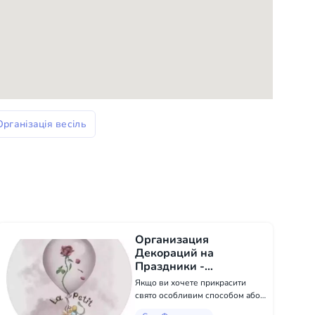
Організація весіль
Организация
Декораций на
Праздники -
Організація заходів в
Якщо ви хочете прикрасити
Сан-Франциско
свято особливим способом або
подарувати унікальний букет, я з