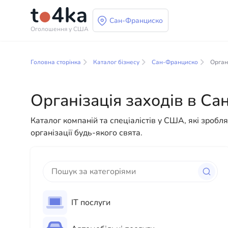
Сан-Франциско
Оголошення у США
Бізнес і послуги в 
Головна сторінка
Каталог бізнесу
Сан-Франциско
Орган
У нашому каталозі бізнес-послуг ви знайдете широ
різноманітні рішення як для фізичних, так і для 
Організація заходів в С
до повсякденної допомоги — у нас є все необхідн
Каталог компаній та спеціалістів у США, які зробл
організації будь-якого свята.
ІТ послуги