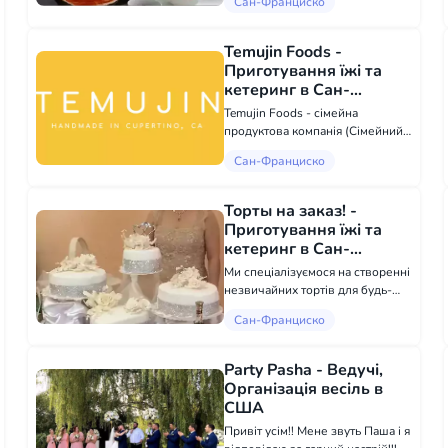
Сан-Франциско
різноманітної, смачної, здорової
та корисної їжі безпосередньо
вдома у вас або в мене. Я
Temujin Foods -
працюю з вашими або моїми
Приготування їжі та
продукта...
кетеринг в Сан-
Франциско
Temujin Foods - сімейна
продуктова компанія (Сімейний
бутік-бренд, спеціалізується на
Сан-Франциско
автентичній домашній їжі -
пельменях, пирогах і лапші)
Наша мета - дати сім'ям свіжий,
Торты на заказ! -
органічний і поживний варіа...
Приготування їжі та
кетеринг в Сан-
Франциско
Ми спеціалізуємося на створенні
незвичайних тортів для будь-
якої урочистої події. Нехай це
Сан-Франциско
буде ваше весілля, і ви хочете
мати дивовижний торт, який ви
хочете виділити в спогадах або в
Party Pasha - Ведучі,
будь-яких інших...
Організація весіль в
США
Привіт усім!! Мене звуть Паша і я