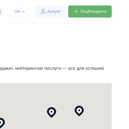
UA
Акаунт
Опублікувати
юдям адаптуватися до життя в США. Ми пропонуємо
мфортним та зручним. Від професійних консультацій
діджеї, кейтерингові послуги — усе для успішної