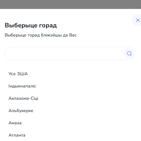
Раздзелы сайта
Блог
Выберыце горад
Выберыце горад бліжэйшы да Вас
Men's Blog, Instagram Account - Іншыя паслугі у ЗША
ount - Іншыя
Mad Bid
Аўтар аб'явы вырашыў с
Усе ЗША
незарэгістраваных кары
Індыянапаліс
Аклахома-Сіці
Фотаздымак
Альбукерке
Амаха
роўшчыка, з якога былі
Атланта