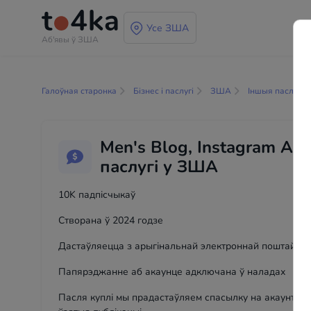
Усе ЗША
Аб'явы ў ЗША
Галоўная старонка
Бізнес і паслугі
ЗША
Іншыя паслугі
Men's Blog, Instagram Acc
паслугі у ЗША
10K падпісчыкаў
Створана ў 2024 годзе
Дастаўляецца ​​з арыгінальнай электроннай поштай
Папярэджанне аб акаунце адключана ў наладах
Пасля куплі мы прадастаўляем спасылку на акаунт да