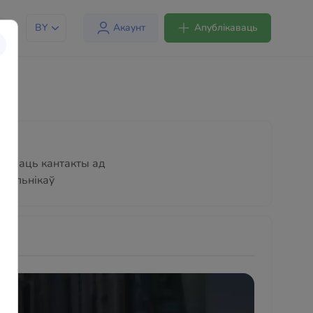
BY
Акаунт
Апублікаваць
хаваць кантакты ад
стальнікаў