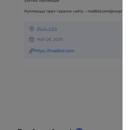
ўзятыя публікацыі
Купляецца праз гаранта сайту – madbid.com/group/206
ЗША, USA
MAY 26, 2025
https://madbid.com