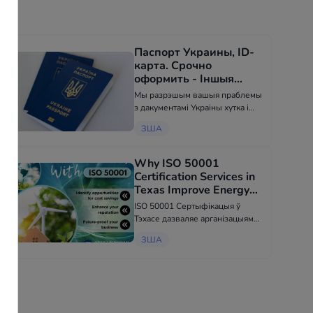
Паспорт Украины, ID-
карта. Срочно
оформить - Іншыя
паслугі у ЗША
Мы разрэшым вашыя праблемы
з дакументамі Украіны хутка і
канфідэнцыяльна! Працуем у
ЗША
гэтай сферы ужо болей чым 12
гадоў. Мы займаецца
аформленнем праз дзяржаўныя
Why ISO 50001
органы бяз вашай прысутнасці:
Certification Services in
пашпарт У...
Texas Improve Energy
and Asset Performance -
ISO 50001 Сертыфікацыя ў
Іншыя паслугі у ЗША
Тэхасе дазваляе арганізацыям
увялічваць структураваную
ЗША
сістэму кіравання энергіяй, якая
акцэнтаваная на маніторынгу,
кантролі і паляпшэнні
энергетычнай працы ў працэсах.
Кампа...