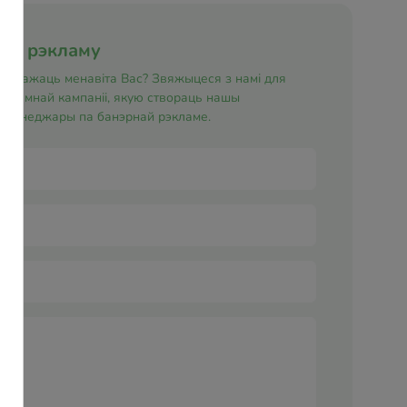
ную рэкламу
е заўважаць менавіта Вас? Звяжыцеся з намі для
экламнай кампаніі, якую створаць нашы
і менеджары па банэрнай рэкламе.