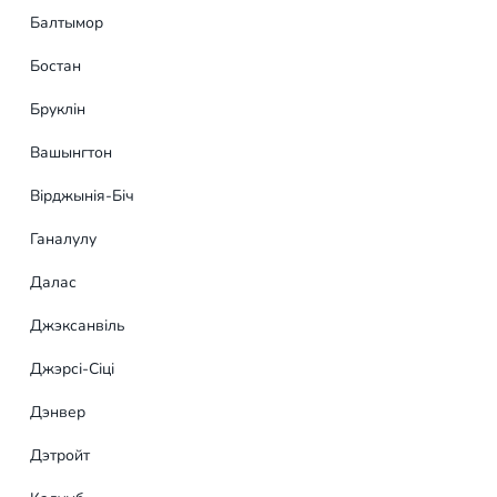
Балтымор
46
Бостан
Бруклін
Вашынгтон
Вірджынія-Біч
Ганалулу
Далас
Джэксанвіль
Джэрсі-Сіці
Дэнвер
Дэтройт