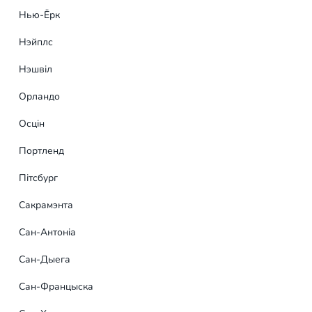
Нью-Ёрк
Заяўка на банэр
Нэйплс
Цікавіць вялікі ахоп, дз
Нэшвіл
распрацоўкі ўнікальнай р
прафесійныя дызайнеры 
Орландо
Осцін
Портленд
Пітсбург
Сакрамэнта
Сан-Антоніа
Сан-Дыега
Сан-Францыска